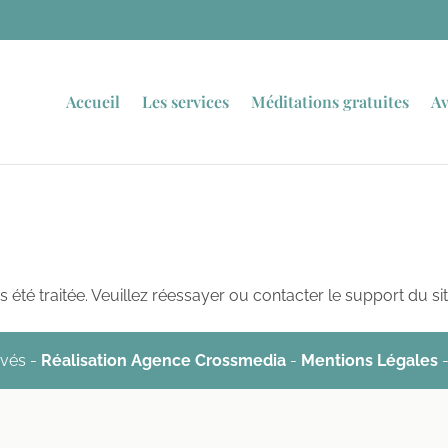
Accueil
Les services
Méditations gratuites
Av
été traitée. Veuillez réessayer ou contacter le support du sit
rvés -
Réalisation Agence Crossmedia
-
Mentions Légales