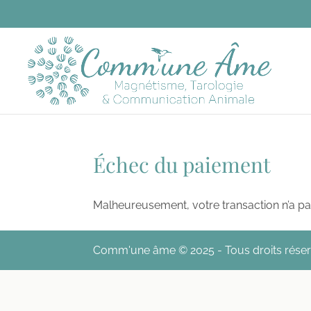
Échec du paiement
Malheureusement, votre transaction n’a pas 
Comm'une âme © 2025 - Tous droits rése